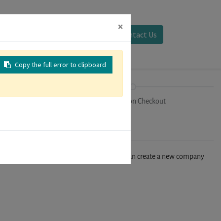
×
Sign in
Contact Us
Copy the full error to clipboard
on
Registration Checkout
n't find your company in our database, you can create a new company