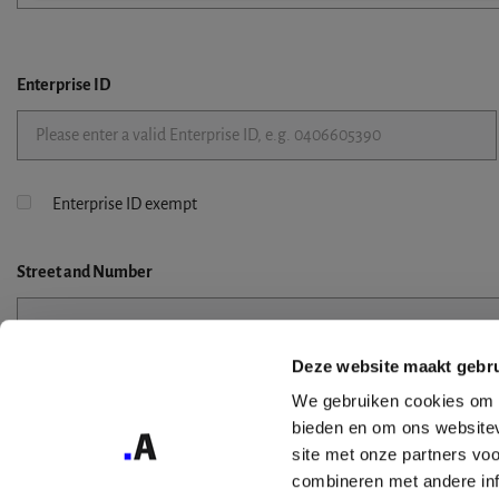
Enterprise ID
Enterprise ID exempt
Street
and Number
Deze website maakt gebru
Street 2
We gebruiken cookies om c
bieden en om ons websitev
site met onze partners vo
combineren met andere inf