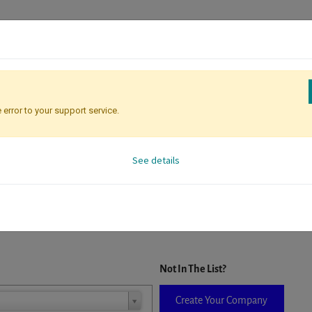
 error to your support service.
Registration
Attendee Identificati
See details
D. When a company is selected it will auto-complete the form. If you do
Not In The List?
Create Your Company