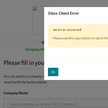
Odoo Client Error
An error occurred
Please use the copy button to report the
Company Identification
Please fill in your company details
Ok
You can search a company in our database by name, VAT or enterprise I
record with the button below.
Company Name
Company
Search company by name or VAT/Enterprise ID
Name