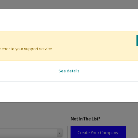
 error to your support service.
Registration
Attendee Identificati
See details
D. When a company is selected it will auto-complete the form. If you do
Not In The List?
Create Your Company