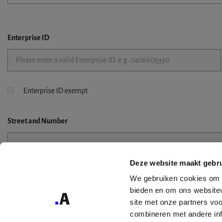
Enterprise ID
Enterprise ID exempt
Street
and Number
Deze website maakt gebru
Street 2
We gebruiken cookies om c
bieden en om ons websitev
site met onze partners vo
combineren met andere inf