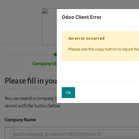
Odoo Client Error
An error occurred
Please use the copy button to report the
Company Identification
Please fill in your company details
Ok
You can search a company in our database by name, VAT or enterprise I
record with the button below.
Company Name
Company
Search company by name or VAT/Enterprise ID
Name