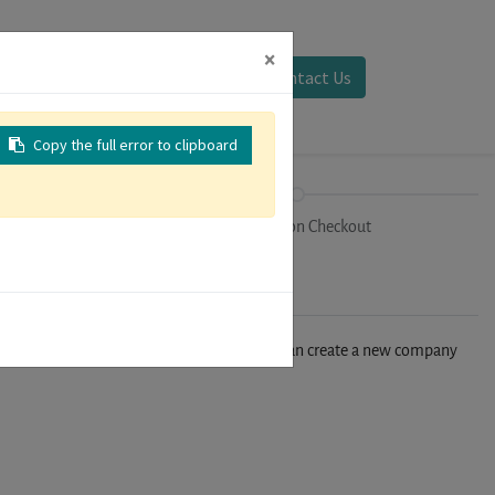
×
Sign in
Contact Us
Copy the full error to clipboard
on
Registration Checkout
n't find your company in our database, you can create a new company