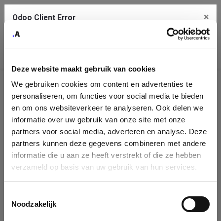
×
Odoo Client Error
Contact Us
An error
Copy the full error to clipboard
occurred
Deze website maakt gebruik van cookies
Please use the copy button to report the error to your support
We gebruiken cookies om content en advertenties te
service.
Company
personaliseren, om functies voor social media te bieden
Identification
en om ons websiteverkeer te analyseren. Ook delen we
informatie over uw gebruik van onze site met onze
See details
Please fill in your company details
partners voor social media, adverteren en analyse. Deze
partners kunnen deze gegevens combineren met andere
informatie die u aan ze heeft verstrekt of die ze hebben
Ok
You can search a company in our database by name, VAT or
verzameld op basis van uw gebruik van hun services.
enterprise ID. When a company is selected it will auto-complete the
form. If you don't find your company in our database, you can create
a new company record with the button below.
Toestemmingsselectie
Noodzakelijk
Company Name