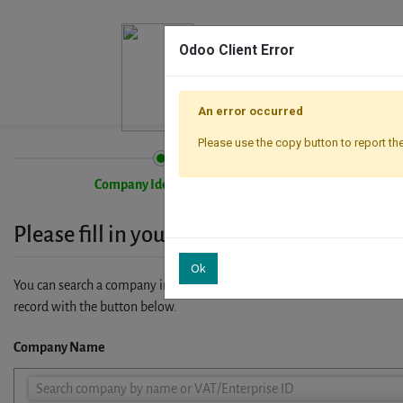
Odoo Client Error
An error occurred
Please use the copy button to report the
Company Identification
Please fill in your company details
Ok
You can search a company in our database by name, VAT or enterprise I
record with the button below.
Company Name
Company
Search company by name or VAT/Enterprise ID
Name