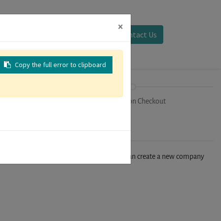
×
Sign in
Contact Us
Copy the full error to clipboard
on
Registration Checkout
n't find your company in our database, you can create a new company