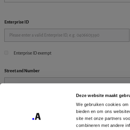
Enterprise ID
Enterprise ID exempt
Street
and Number
Deze website maakt gebru
Street 2
We gebruiken cookies om c
bieden en om ons websitev
site met onze partners vo
combineren met andere inf