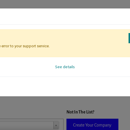
 error to your support service.
Registration
Attendee Identificati
See details
D. When a company is selected it will auto-complete the form. If you do
Not In The List?
Create Your Company