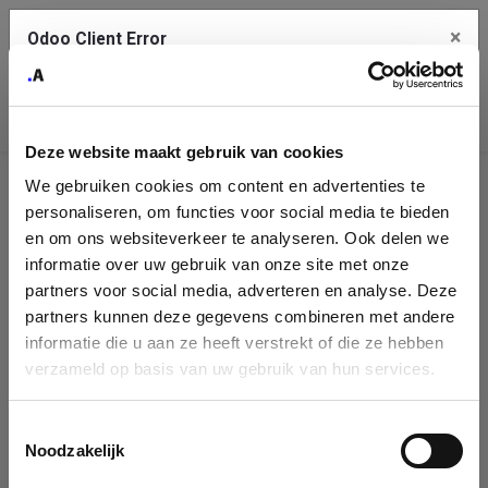
×
Odoo Client Error
Contact Us
An error
Copy the full error to clipboard
occurred
Deze website maakt gebruik van cookies
Please use the copy button to report the error to your support
We gebruiken cookies om content en advertenties te
service.
Company
personaliseren, om functies voor social media te bieden
Identification
en om ons websiteverkeer te analyseren. Ook delen we
informatie over uw gebruik van onze site met onze
See details
Please fill in your company details
partners voor social media, adverteren en analyse. Deze
partners kunnen deze gegevens combineren met andere
informatie die u aan ze heeft verstrekt of die ze hebben
Ok
You can search a company in our database by name, VAT or
verzameld op basis van uw gebruik van hun services.
enterprise ID. When a company is selected it will auto-complete the
form. If you don't find your company in our database, you can create
a new company record with the button below.
Toestemmingsselectie
Noodzakelijk
Company Name