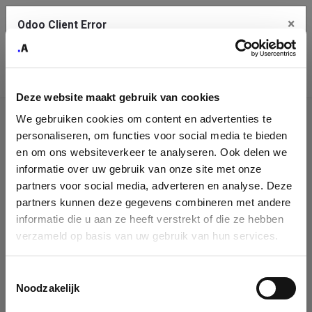
×
Odoo Client Error
Contact Us
An error
Copy the full error to clipboard
occurred
Deze website maakt gebruik van cookies
Please use the copy button to report the error to your support
We gebruiken cookies om content en advertenties te
service.
Company
personaliseren, om functies voor social media te bieden
Identification
en om ons websiteverkeer te analyseren. Ook delen we
informatie over uw gebruik van onze site met onze
See details
Please fill in your company details
partners voor social media, adverteren en analyse. Deze
partners kunnen deze gegevens combineren met andere
informatie die u aan ze heeft verstrekt of die ze hebben
Ok
You can search a company in our database by name, VAT or
verzameld op basis van uw gebruik van hun services.
enterprise ID. When a company is selected it will auto-complete the
form. If you don't find your company in our database, you can create
a new company record with the button below.
Toestemmingsselectie
Noodzakelijk
Company Name