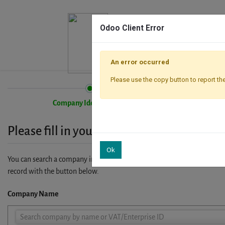
Odoo Client Error
An error occurred
Please use the copy button to report the
Company Identification
Please fill in your company details
Ok
You can search a company in our database by name, VAT or enterprise I
record with the button below.
Company Name
Company
Search company by name or VAT/Enterprise ID
Name