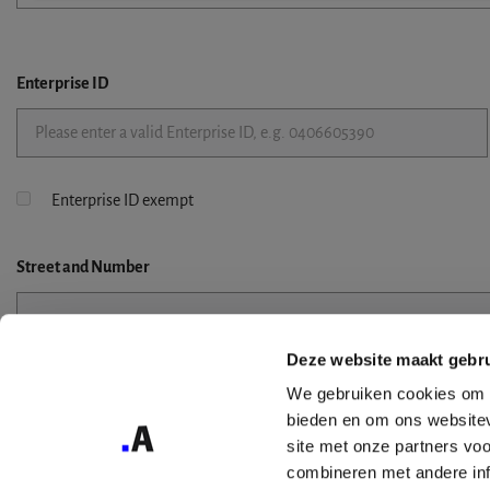
Enterprise ID
Enterprise ID exempt
Street
and Number
Deze website maakt gebru
Street 2
We gebruiken cookies om c
bieden en om ons websitev
site met onze partners vo
combineren met andere inf