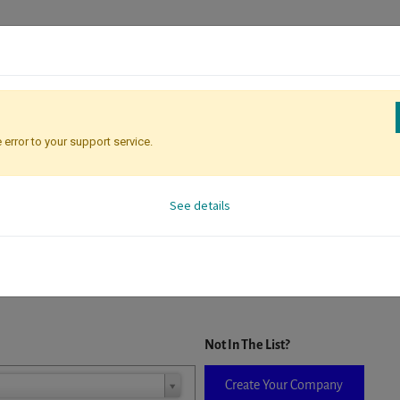
 error to your support service.
Registration
Attendee Identificati
See details
D. When a company is selected it will auto-complete the form. If you do
Not In The List?
Create Your Company