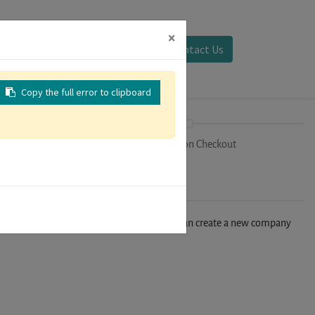
×
Sign in
Contact Us
Copy the full error to clipboard
on
Registration Checkout
n't find your company in our database, you can create a new company