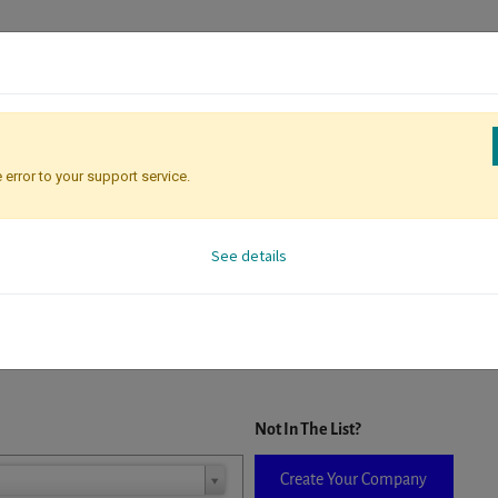
 error to your support service.
Registration
Attendee Identificati
See details
D. When a company is selected it will auto-complete the form. If you do
Not In The List?
Create Your Company