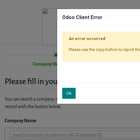
Odoo Client Error
An error occurred
Please use the copy button to report the
Company Identification
Please fill in your company details
Ok
You can search a company in our database by name, VAT or enterprise I
record with the button below.
Company Name
Company
Search company by name or VAT/Enterprise ID
Name