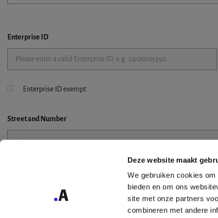
Enterprise ID
Enterprise ID exempt
Street
and Number
Deze website maakt gebru
Street 2
We gebruiken cookies om c
bieden en om ons websitev
site met onze partners vo
combineren met andere inf