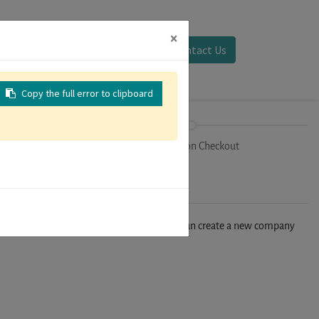
×
Sign in
Contact Us
Copy the full error to clipboard
on
Registration Checkout
n't find your company in our database, you can create a new company