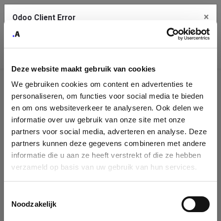
×
Odoo Client Error
Contact Us
An error
Copy the full error to clipboard
occurred
Deze website maakt gebruik van cookies
Please use the copy button to report the error to your support
We gebruiken cookies om content en advertenties te
service.
Company
personaliseren, om functies voor social media te bieden
Identification
en om ons websiteverkeer te analyseren. Ook delen we
informatie over uw gebruik van onze site met onze
See details
Please fill in your company details
partners voor social media, adverteren en analyse. Deze
partners kunnen deze gegevens combineren met andere
informatie die u aan ze heeft verstrekt of die ze hebben
Ok
You can search a company in our database by name, VAT or
verzameld op basis van uw gebruik van hun services.
enterprise ID. When a company is selected it will auto-complete the
form. If you don't find your company in our database, you can create
a new company record with the button below.
Toestemmingsselectie
Noodzakelijk
Company Name