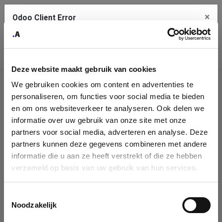
×
Odoo Client Error
Contact Us
An error
Copy the full error to clipboard
occurred
Deze website maakt gebruik van cookies
Please use the copy button to report the error to your support
We gebruiken cookies om content en advertenties te
service.
Company
personaliseren, om functies voor social media te bieden
Identification
en om ons websiteverkeer te analyseren. Ook delen we
informatie over uw gebruik van onze site met onze
See details
Please fill in your company details
partners voor social media, adverteren en analyse. Deze
partners kunnen deze gegevens combineren met andere
informatie die u aan ze heeft verstrekt of die ze hebben
Ok
You can search a company in our database by name, VAT or
verzameld op basis van uw gebruik van hun services.
enterprise ID. When a company is selected it will auto-complete the
form. If you don't find your company in our database, you can create
a new company record with the button below.
Toestemmingsselectie
Noodzakelijk
Company Name