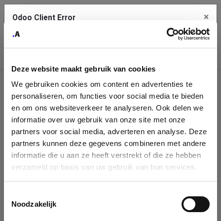
×
Odoo Client Error
Contact Us
An error
Copy the full error to clipboard
occurred
Deze website maakt gebruik van cookies
Please use the copy button to report the error to your support
We gebruiken cookies om content en advertenties te
service.
Company
personaliseren, om functies voor social media te bieden
Identification
en om ons websiteverkeer te analyseren. Ook delen we
informatie over uw gebruik van onze site met onze
See details
Please fill in your company details
partners voor social media, adverteren en analyse. Deze
partners kunnen deze gegevens combineren met andere
informatie die u aan ze heeft verstrekt of die ze hebben
Ok
You can search a company in our database by name, VAT or
verzameld op basis van uw gebruik van hun services.
enterprise ID. When a company is selected it will auto-complete the
form. If you don't find your company in our database, you can create
a new company record with the button below.
Toestemmingsselectie
Noodzakelijk
Company Name