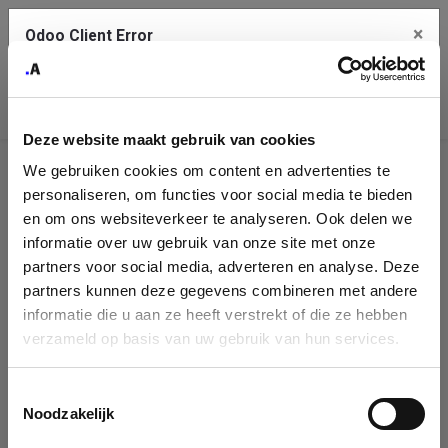
×
Odoo Client Error
Contact Us
An error
Copy the full error to clipboard
occurred
Deze website maakt gebruik van cookies
Please use the copy button to report the error to your support
We gebruiken cookies om content en advertenties te
service.
Company
personaliseren, om functies voor social media te bieden
Identification
en om ons websiteverkeer te analyseren. Ook delen we
informatie over uw gebruik van onze site met onze
See details
Please fill in your company details
partners voor social media, adverteren en analyse. Deze
partners kunnen deze gegevens combineren met andere
informatie die u aan ze heeft verstrekt of die ze hebben
Ok
You can search a company in our database by name, VAT or
verzameld op basis van uw gebruik van hun services.
enterprise ID. When a company is selected it will auto-complete the
form. If you don't find your company in our database, you can create
a new company record with the button below.
Toestemmingsselectie
Noodzakelijk
Company Name