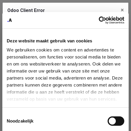
×
Odoo Client Error
Contact Us
An error
Copy the full error to clipboard
occurred
Deze website maakt gebruik van cookies
Please use the copy button to report the error to your support
We gebruiken cookies om content en advertenties te
service.
Company
personaliseren, om functies voor social media te bieden
Identification
en om ons websiteverkeer te analyseren. Ook delen we
informatie over uw gebruik van onze site met onze
See details
Please fill in your company details
partners voor social media, adverteren en analyse. Deze
partners kunnen deze gegevens combineren met andere
informatie die u aan ze heeft verstrekt of die ze hebben
Ok
You can search a company in our database by name, VAT or
verzameld op basis van uw gebruik van hun services.
enterprise ID. When a company is selected it will auto-complete the
form. If you don't find your company in our database, you can create
a new company record with the button below.
Toestemmingsselectie
Noodzakelijk
Company Name