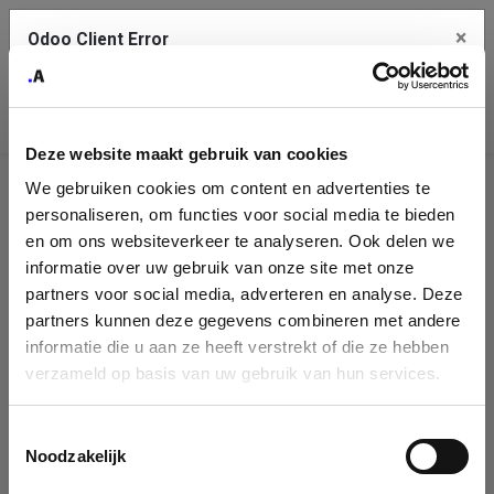
×
Odoo Client Error
Contact Us
An error
Copy the full error to clipboard
occurred
Deze website maakt gebruik van cookies
Please use the copy button to report the error to your support
We gebruiken cookies om content en advertenties te
service.
Company
personaliseren, om functies voor social media te bieden
Identification
en om ons websiteverkeer te analyseren. Ook delen we
informatie over uw gebruik van onze site met onze
See details
Please fill in your company details
partners voor social media, adverteren en analyse. Deze
partners kunnen deze gegevens combineren met andere
informatie die u aan ze heeft verstrekt of die ze hebben
Ok
You can search a company in our database by name, VAT or
verzameld op basis van uw gebruik van hun services.
enterprise ID. When a company is selected it will auto-complete the
form. If you don't find your company in our database, you can create
a new company record with the button below.
Toestemmingsselectie
Noodzakelijk
Company Name