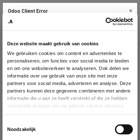
×
Odoo Client Error
Contact Us
An error
Copy the full error to clipboard
occurred
Deze website maakt gebruik van cookies
Please use the copy button to report the error to your support
We gebruiken cookies om content en advertenties te
service.
Company
personaliseren, om functies voor social media te bieden
Identification
en om ons websiteverkeer te analyseren. Ook delen we
informatie over uw gebruik van onze site met onze
See details
Please fill in your company details
partners voor social media, adverteren en analyse. Deze
partners kunnen deze gegevens combineren met andere
informatie die u aan ze heeft verstrekt of die ze hebben
Ok
You can search a company in our database by name, VAT or
verzameld op basis van uw gebruik van hun services.
enterprise ID. When a company is selected it will auto-complete the
form. If you don't find your company in our database, you can create
a new company record with the button below.
Toestemmingsselectie
Noodzakelijk
Company Name