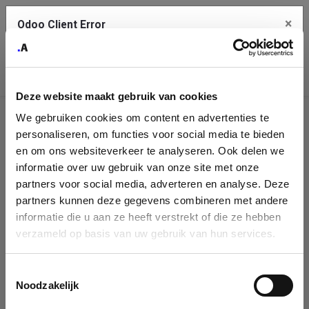
×
Odoo Client Error
Contact Us
An error
Copy the full error to clipboard
occurred
Deze website maakt gebruik van cookies
Please use the copy button to report the error to your support
We gebruiken cookies om content en advertenties te
service.
Company
personaliseren, om functies voor social media te bieden
Identification
en om ons websiteverkeer te analyseren. Ook delen we
informatie over uw gebruik van onze site met onze
See details
Please fill in your company details
partners voor social media, adverteren en analyse. Deze
partners kunnen deze gegevens combineren met andere
informatie die u aan ze heeft verstrekt of die ze hebben
Ok
You can search a company in our database by name, VAT or
verzameld op basis van uw gebruik van hun services.
enterprise ID. When a company is selected it will auto-complete the
form. If you don't find your company in our database, you can create
a new company record with the button below.
Toestemmingsselectie
Noodzakelijk
Company Name