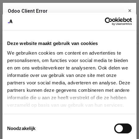
×
Odoo Client Error
Contact Us
An error
Copy the full error to clipboard
occurred
Deze website maakt gebruik van cookies
Please use the copy button to report the error to your support
We gebruiken cookies om content en advertenties te
service.
Company
personaliseren, om functies voor social media te bieden
Identification
en om ons websiteverkeer te analyseren. Ook delen we
informatie over uw gebruik van onze site met onze
See details
Please fill in your company details
partners voor social media, adverteren en analyse. Deze
partners kunnen deze gegevens combineren met andere
informatie die u aan ze heeft verstrekt of die ze hebben
Ok
You can search a company in our database by name, VAT or
verzameld op basis van uw gebruik van hun services.
enterprise ID. When a company is selected it will auto-complete the
form. If you don't find your company in our database, you can create
a new company record with the button below.
Toestemmingsselectie
Noodzakelijk
Company Name