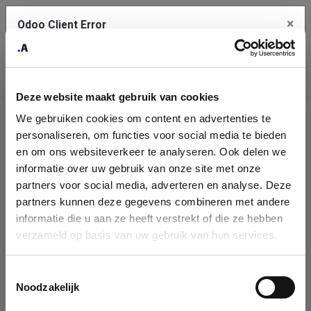
×
Odoo Client Error
Contact Us
An error
Copy the full error to clipboard
occurred
Deze website maakt gebruik van cookies
Please use the copy button to report the error to your support
We gebruiken cookies om content en advertenties te
service.
Company
personaliseren, om functies voor social media te bieden
Identification
en om ons websiteverkeer te analyseren. Ook delen we
informatie over uw gebruik van onze site met onze
See details
Please fill in your company details
partners voor social media, adverteren en analyse. Deze
partners kunnen deze gegevens combineren met andere
informatie die u aan ze heeft verstrekt of die ze hebben
Ok
You can search a company in our database by name, VAT or
verzameld op basis van uw gebruik van hun services.
enterprise ID. When a company is selected it will auto-complete the
form. If you don't find your company in our database, you can create
a new company record with the button below.
Toestemmingsselectie
Noodzakelijk
Company Name