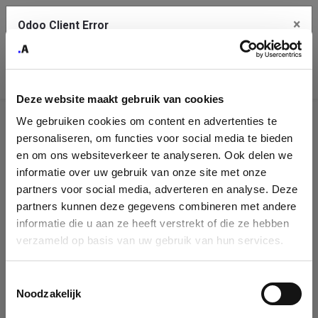
×
Odoo Client Error
Contact Us
An error
Copy the full error to clipboard
occurred
Deze website maakt gebruik van cookies
Please use the copy button to report the error to your support
We gebruiken cookies om content en advertenties te
service.
Company
personaliseren, om functies voor social media te bieden
Identification
en om ons websiteverkeer te analyseren. Ook delen we
informatie over uw gebruik van onze site met onze
See details
Please fill in your company details
partners voor social media, adverteren en analyse. Deze
partners kunnen deze gegevens combineren met andere
informatie die u aan ze heeft verstrekt of die ze hebben
Ok
You can search a company in our database by name, VAT or
verzameld op basis van uw gebruik van hun services.
enterprise ID. When a company is selected it will auto-complete the
form. If you don't find your company in our database, you can create
a new company record with the button below.
Toestemmingsselectie
Noodzakelijk
Company Name