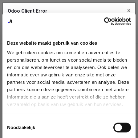
×
Odoo Client Error
Contact Us
An error
Copy the full error to clipboard
occurred
Deze website maakt gebruik van cookies
Please use the copy button to report the error to your support
We gebruiken cookies om content en advertenties te
service.
Company
personaliseren, om functies voor social media te bieden
Identification
en om ons websiteverkeer te analyseren. Ook delen we
informatie over uw gebruik van onze site met onze
See details
Please fill in your company details
partners voor social media, adverteren en analyse. Deze
partners kunnen deze gegevens combineren met andere
informatie die u aan ze heeft verstrekt of die ze hebben
Ok
You can search a company in our database by name, VAT or
verzameld op basis van uw gebruik van hun services.
enterprise ID. When a company is selected it will auto-complete the
form. If you don't find your company in our database, you can create
a new company record with the button below.
Toestemmingsselectie
Noodzakelijk
Company Name