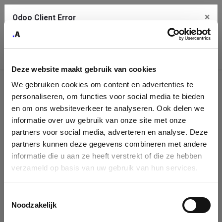
×
Odoo Client Error
Contact Us
An error
Copy the full error to clipboard
occurred
Deze website maakt gebruik van cookies
Please use the copy button to report the error to your support
We gebruiken cookies om content en advertenties te
service.
Company
personaliseren, om functies voor social media te bieden
Identification
en om ons websiteverkeer te analyseren. Ook delen we
informatie over uw gebruik van onze site met onze
See details
Please fill in your company details
partners voor social media, adverteren en analyse. Deze
partners kunnen deze gegevens combineren met andere
informatie die u aan ze heeft verstrekt of die ze hebben
Ok
You can search a company in our database by name, VAT or
verzameld op basis van uw gebruik van hun services.
enterprise ID. When a company is selected it will auto-complete the
form. If you don't find your company in our database, you can create
a new company record with the button below.
Toestemmingsselectie
Noodzakelijk
Company Name