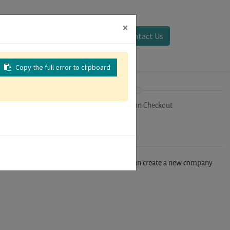
×
Sign in
Contact Us
Copy the full error to clipboard
on
Registration Checkout
n't find your company in our database, you can create a new company