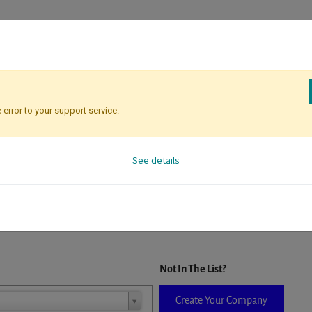
 error to your support service.
Registration
Attendee Identificati
See details
D. When a company is selected it will auto-complete the form. If you do
Not In The List?
Create Your Company