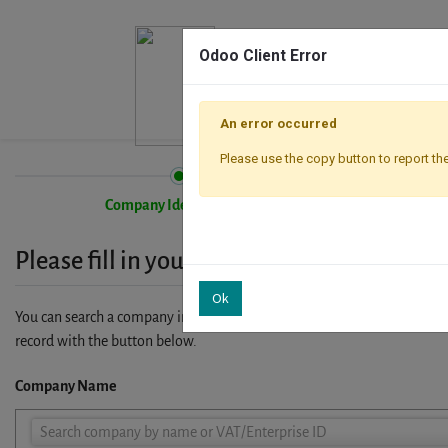
Odoo Client Error
An error occurred
Please use the copy button to report the
Company Identification
Please fill in your company details
Ok
You can search a company in our database by name, VAT or enterprise I
record with the button below.
Company Name
Company
Search company by name or VAT/Enterprise ID
Name