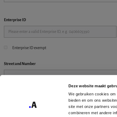
Enterprise ID
Enterprise ID exempt
Street
and Number
Deze website maakt gebru
Street 2
We gebruiken cookies om c
bieden en om ons websitev
site met onze partners vo
combineren met andere inf