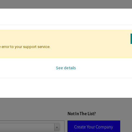
 error to your support service.
Registration
Attendee Identificati
See details
D. When a company is selected it will auto-complete the form. If you do
Not In The List?
Create Your Company