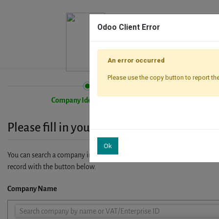
Odoo Client Error
An error occurred
Please use the copy button to report the
Company Identification
Please fill in your company details
Ok
You can search a company in our database by name, VAT or enterprise I
record with the button below.
Company Name
Company
Search company by name or VAT/Enterprise ID
Name