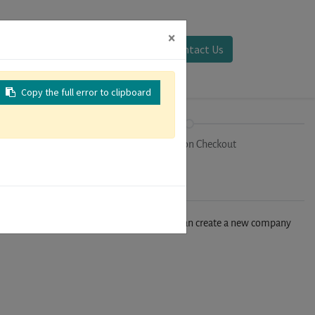
×
Sign in
Contact Us
Copy the full error to clipboard
on
Registration Checkout
n't find your company in our database, you can create a new company