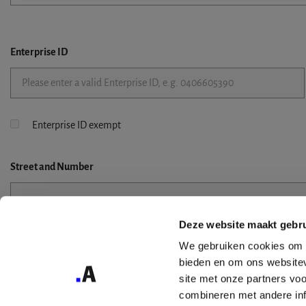
Enterprise ID
Enterprise ID exempt
Street
and Number
Deze website maakt gebru
Street 2
We gebruiken cookies om c
bieden en om ons websitev
site met onze partners vo
combineren met andere inf