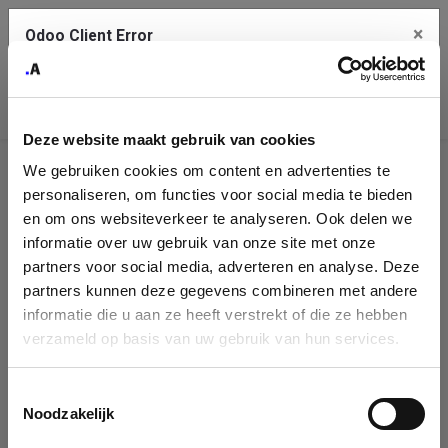
×
Odoo Client Error
Contact Us
An error
Copy the full error to clipboard
occurred
Deze website maakt gebruik van cookies
Please use the copy button to report the error to your support
We gebruiken cookies om content en advertenties te
service.
Company
personaliseren, om functies voor social media te bieden
Identification
en om ons websiteverkeer te analyseren. Ook delen we
informatie over uw gebruik van onze site met onze
See details
Please fill in your company details
partners voor social media, adverteren en analyse. Deze
partners kunnen deze gegevens combineren met andere
informatie die u aan ze heeft verstrekt of die ze hebben
Ok
You can search a company in our database by name, VAT or
verzameld op basis van uw gebruik van hun services.
enterprise ID. When a company is selected it will auto-complete the
form. If you don't find your company in our database, you can create
a new company record with the button below.
Toestemmingsselectie
Noodzakelijk
Company Name