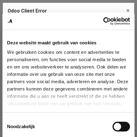
×
Odoo Client Error
Contact Us
An error
Copy the full error to clipboard
occurred
Deze website maakt gebruik van cookies
Please use the copy button to report the error to your support
We gebruiken cookies om content en advertenties te
service.
Company
personaliseren, om functies voor social media te bieden
Identification
en om ons websiteverkeer te analyseren. Ook delen we
informatie over uw gebruik van onze site met onze
See details
Please fill in your company details
partners voor social media, adverteren en analyse. Deze
partners kunnen deze gegevens combineren met andere
informatie die u aan ze heeft verstrekt of die ze hebben
Ok
You can search a company in our database by name, VAT or
verzameld op basis van uw gebruik van hun services.
enterprise ID. When a company is selected it will auto-complete the
form. If you don't find your company in our database, you can create
a new company record with the button below.
Toestemmingsselectie
Noodzakelijk
Company Name