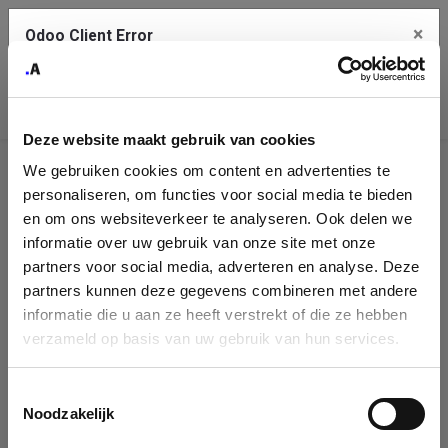
×
Odoo Client Error
Contact Us
An error
Copy the full error to clipboard
occurred
Deze website maakt gebruik van cookies
Please use the copy button to report the error to your support
We gebruiken cookies om content en advertenties te
service.
Company
personaliseren, om functies voor social media te bieden
Identification
en om ons websiteverkeer te analyseren. Ook delen we
informatie over uw gebruik van onze site met onze
See details
Please fill in your company details
partners voor social media, adverteren en analyse. Deze
partners kunnen deze gegevens combineren met andere
informatie die u aan ze heeft verstrekt of die ze hebben
Ok
You can search a company in our database by name, VAT or
verzameld op basis van uw gebruik van hun services.
enterprise ID. When a company is selected it will auto-complete the
form. If you don't find your company in our database, you can create
a new company record with the button below.
Toestemmingsselectie
Noodzakelijk
Company Name