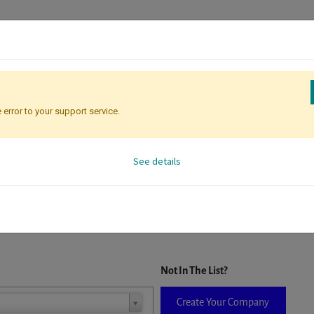
 error to your support service.
Attendee Identification
See details
D. When a company is selected it will auto-complete the form. If you do
Not In The List?
Create Your Company