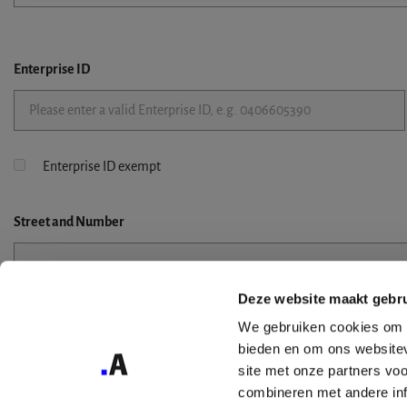
Enterprise ID
Enterprise ID exempt
Street
and Number
Deze website maakt gebru
Street 2
We gebruiken cookies om c
bieden en om ons websitev
site met onze partners vo
combineren met andere inf