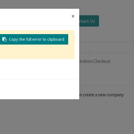
×
Sign in
Contact Us
Copy the full error to clipboard
Tracks
Registration Checkout
n't find your company in our database, you can create a new company