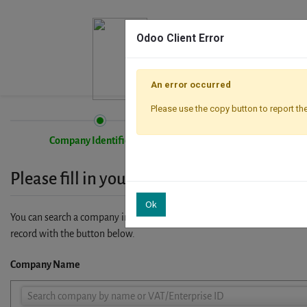
Odoo Client Error
An error occurred
Please use the copy button to report the
Company Identification
Registration
Please fill in your company details
Ok
You can search a company in our database by name, VAT or enterprise I
record with the button below.
Company Name
Company
Search company by name or VAT/Enterprise ID
Name