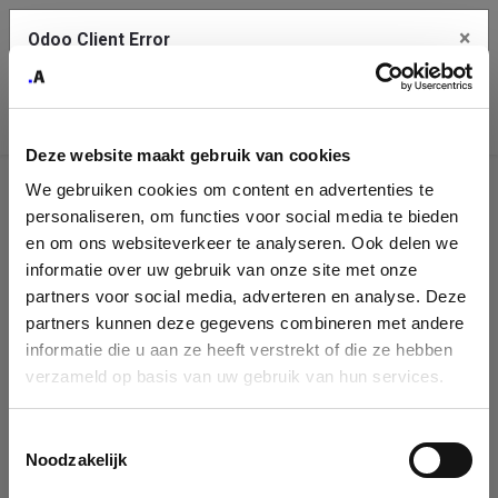
×
Odoo Client Error
Contact Us
An error
Copy the full error to clipboard
occurred
Deze website maakt gebruik van cookies
Please use the copy button to report the error to your support
We gebruiken cookies om content en advertenties te
service.
Company
personaliseren, om functies voor social media te bieden
Identification
en om ons websiteverkeer te analyseren. Ook delen we
informatie over uw gebruik van onze site met onze
See details
Please fill in your company details
partners voor social media, adverteren en analyse. Deze
partners kunnen deze gegevens combineren met andere
informatie die u aan ze heeft verstrekt of die ze hebben
Ok
You can search a company in our database by name, VAT or
verzameld op basis van uw gebruik van hun services.
enterprise ID. When a company is selected it will auto-complete the
form. If you don't find your company in our database, you can create
a new company record with the button below.
Toestemmingsselectie
Noodzakelijk
Company Name