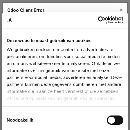
×
Odoo Client Error
Contact Us
An error
Copy the full error to clipboard
occurred
Deze website maakt gebruik van cookies
Please use the copy button to report the error to your support
We gebruiken cookies om content en advertenties te
service.
Company
personaliseren, om functies voor social media te bieden
Identification
en om ons websiteverkeer te analyseren. Ook delen we
informatie over uw gebruik van onze site met onze
See details
Please fill in your company details
partners voor social media, adverteren en analyse. Deze
partners kunnen deze gegevens combineren met andere
informatie die u aan ze heeft verstrekt of die ze hebben
Ok
You can search a company in our database by name, VAT or
verzameld op basis van uw gebruik van hun services.
enterprise ID. When a company is selected it will auto-complete the
form. If you don't find your company in our database, you can create
a new company record with the button below.
Toestemmingsselectie
Noodzakelijk
Company Name