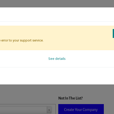
 error to your support service.
Registration
Attendee Identificati
See details
D. When a company is selected it will auto-complete the form. If you do
Not In The List?
Create Your Company