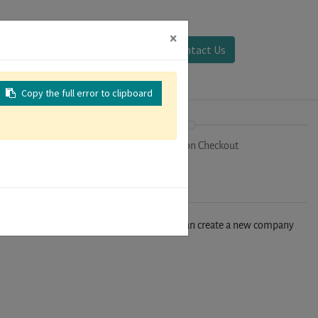
×
Sign in
Contact Us
Copy the full error to clipboard
on
Registration Checkout
n't find your company in our database, you can create a new company