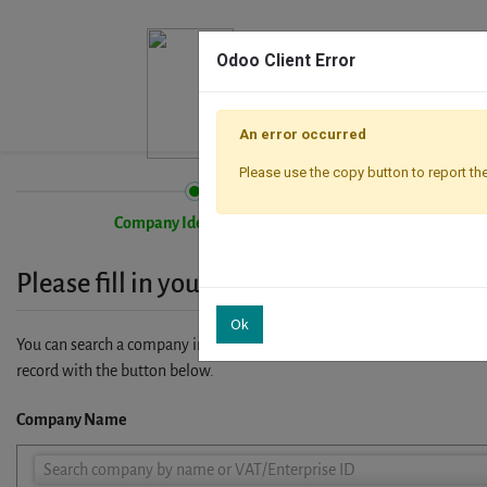
Odoo Client Error
An error occurred
Please use the copy button to report the
Company Identification
Please fill in your company details
Ok
You can search a company in our database by name, VAT or enterprise I
record with the button below.
Company Name
Company
Search company by name or VAT/Enterprise ID
Name