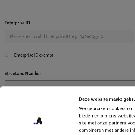
Enterprise ID
Enterprise ID exempt
Street
and Number
Deze website maakt gebru
Street 2
We gebruiken cookies om c
bieden en om ons websitev
site met onze partners vo
combineren met andere inf