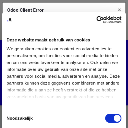
×
Odoo Client Error
Contact Us
An error
Copy the full error to clipboard
occurred
Deze website maakt gebruik van cookies
Please use the copy button to report the error to your support
Events
We gebruiken cookies om content en advertenties te
service.
personaliseren, om functies voor social media te bieden
en om ons websiteverkeer te analyseren. Ook delen we
Tech Belgium
CMIB
informatie over uw gebruik van onze site met onze
See details
partners voor social media, adverteren en analyse. Deze
This month
All countries
partners kunnen deze gegevens combineren met andere
informatie die u aan ze heeft verstrekt of die ze hebben
Ok
verzameld op basis van uw gebruik van hun services.
Toestemmingsselectie
Noodzakelijk