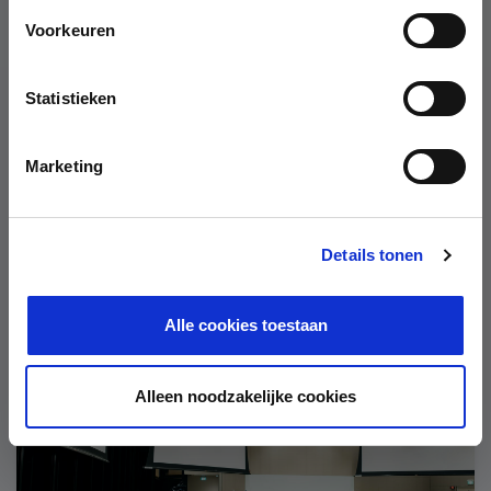
Voorkeuren
FEB
01
Statistieken
Marketing
e-Learning
Customs and Trade e-learning
Details tonen
February 1, 2022
-
12:00 AM
Alle cookies toestaan
Alleen noodzakelijke cookies
MAY
19