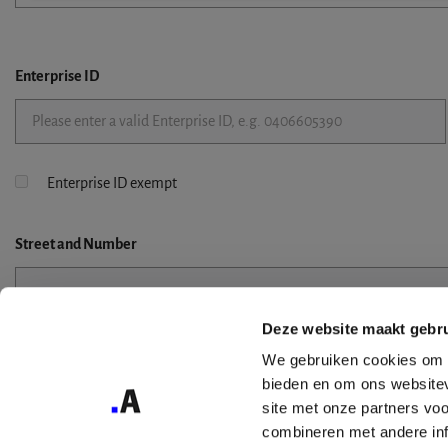
Enterprise ID
Enterprise ID exempt
Street
and Number
Deze website maakt gebru
Street 2
We gebruiken cookies om c
bieden en om ons websitev
site met onze partners vo
combineren met andere inf