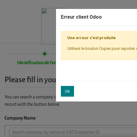
Erreur client Odoo
Une erreur s'est produite
Utilisez le bouton Copier pour reporter 
Identification de l'entreprise
Inscription
Please fill in your company details
Ok
You can search a company in our database by name, VAT or enterprise I
record with the button below.
Company Name
Company
Search company by name or VAT/Enterprise ID
Name