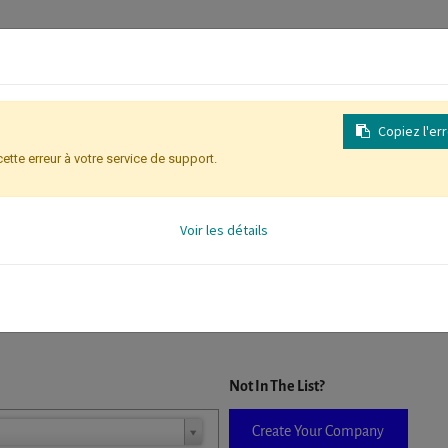
Copiez l'er
cette erreur à votre service de support.
Identification des participants
Voir les détails
D. When a company is selected it will auto-complete the form. If you do
Not In The List?
Create Your Company