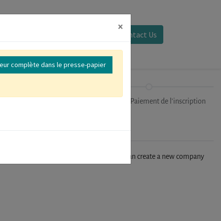
×
Se connecter
Contact Us
reur complète dans le presse-papier
Sessions
Finalisation/Paiement de l'inscription
n't find your company in our database, you can create a new company