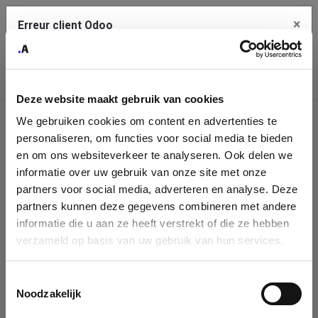
×
Erreur client Odoo
Contact Us
Copiez l'erreur complète dans le presse-papier
Deze website maakt gebruik van cookies
Une erreur s'est produite
We gebruiken cookies om content en advertenties te
Utilisez le bouton Copier pour reporter cette erreur à votre
Identification
service de support.
personaliseren, om functies voor social media te bieden
de
en om ons websiteverkeer te analyseren. Ook delen we
informatie over uw gebruik van onze site met onze
l'entreprise
Voir les détails
partners voor social media, adverteren en analyse. Deze
partners kunnen deze gegevens combineren met andere
Please fill in your company details
informatie die u aan ze heeft verstrekt of die ze hebben
Ok
verzameld op basis van uw gebruik van hun services.
You can search a company in our database by name, VAT or
enterprise ID. When a company is selected it will auto-complete the
Toestemmingsselectie
form. If you don't find your company in our database, you can create
Noodzakelijk
a new company record with the button below.