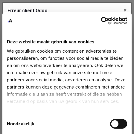
×
Erreur client Odoo
Contact Us
Copiez l'erreur complète dans le presse-papier
Deze website maakt gebruik van cookies
Une erreur s'est produite
We gebruiken cookies om content en advertenties te
Utilisez le bouton Copier pour reporter cette erreur à votre
Identification
service de support.
personaliseren, om functies voor social media te bieden
de
en om ons websiteverkeer te analyseren. Ook delen we
informatie over uw gebruik van onze site met onze
l'entreprise
Voir les détails
partners voor social media, adverteren en analyse. Deze
partners kunnen deze gegevens combineren met andere
Please fill in your company details
informatie die u aan ze heeft verstrekt of die ze hebben
Ok
verzameld op basis van uw gebruik van hun services.
You can search a company in our database by name, VAT or
enterprise ID. When a company is selected it will auto-complete the
Toestemmingsselectie
form. If you don't find your company in our database, you can create
Noodzakelijk
a new company record with the button below.