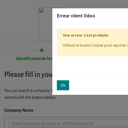
Erreur client Odoo
Une erreur s'est produite
Utilisez le bouton Copier pour reporter 
Identification de l'entreprise
Inscription
Please fill in your company details
Ok
You can search a company in our database by name, VAT or enterprise I
record with the button below.
Company Name
Company
Search company by name or VAT/Enterprise ID
Name