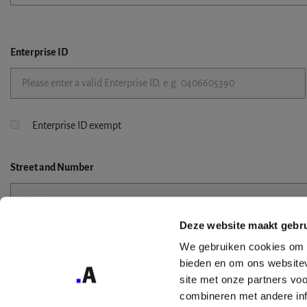
Enterprise ID
Enterprise ID exempt
Street
and Number
Deze website maakt gebru
Street 2
We gebruiken cookies om c
bieden en om ons websitev
site met onze partners vo
combineren met andere inf