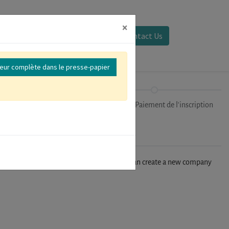
×
Se connecter
Contact Us
reur complète dans le presse-papier
Sessions
Finalisation/Paiement de l'inscription
n't find your company in our database, you can create a new company