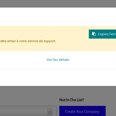
Copiez l'er
cette erreur à votre service de support.
Identification des participants
Voir les détails
D. When a company is selected it will auto-complete the form. If you do
Not In The List?
Create Your Company