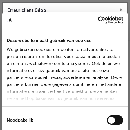
×
Erreur client Odoo
Contact Us
Copiez l'erreur complète dans le presse-papier
Deze website maakt gebruik van cookies
Une erreur s'est produite
We gebruiken cookies om content en advertenties te
Utilisez le bouton Copier pour reporter cette erreur à votre
Identification
service de support.
personaliseren, om functies voor social media te bieden
de
en om ons websiteverkeer te analyseren. Ook delen we
informatie over uw gebruik van onze site met onze
l'entreprise
Voir les détails
partners voor social media, adverteren en analyse. Deze
partners kunnen deze gegevens combineren met andere
Please fill in your company details
informatie die u aan ze heeft verstrekt of die ze hebben
Ok
verzameld op basis van uw gebruik van hun services.
You can search a company in our database by name, VAT or
enterprise ID. When a company is selected it will auto-complete the
Toestemmingsselectie
form. If you don't find your company in our database, you can create
Noodzakelijk
a new company record with the button below.