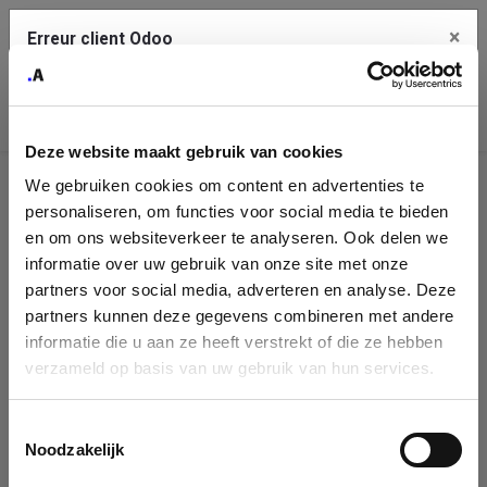
×
Erreur client Odoo
Contact Us
Copiez l'erreur complète dans le presse-papier
Deze website maakt gebruik van cookies
Une erreur s'est produite
We gebruiken cookies om content en advertenties te
Utilisez le bouton Copier pour reporter cette erreur à votre
Identification
service de support.
personaliseren, om functies voor social media te bieden
de
en om ons websiteverkeer te analyseren. Ook delen we
informatie over uw gebruik van onze site met onze
l'entreprise
Voir les détails
partners voor social media, adverteren en analyse. Deze
partners kunnen deze gegevens combineren met andere
Please fill in your company details
informatie die u aan ze heeft verstrekt of die ze hebben
Ok
verzameld op basis van uw gebruik van hun services.
You can search a company in our database by name, VAT or
enterprise ID. When a company is selected it will auto-complete the
Toestemmingsselectie
form. If you don't find your company in our database, you can create
Noodzakelijk
a new company record with the button below.