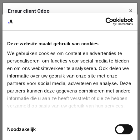
×
Erreur client Odoo
Contact Us
Copiez l'erreur complète dans le presse-papier
Deze website maakt gebruik van cookies
Une erreur s'est produite
We gebruiken cookies om content en advertenties te
Utilisez le bouton Copier pour reporter cette erreur à votre
Identification
service de support.
personaliseren, om functies voor social media te bieden
de
en om ons websiteverkeer te analyseren. Ook delen we
informatie over uw gebruik van onze site met onze
l'entreprise
Voir les détails
partners voor social media, adverteren en analyse. Deze
partners kunnen deze gegevens combineren met andere
Please fill in your company details
informatie die u aan ze heeft verstrekt of die ze hebben
Ok
verzameld op basis van uw gebruik van hun services.
You can search a company in our database by name, VAT or
enterprise ID. When a company is selected it will auto-complete the
Toestemmingsselectie
form. If you don't find your company in our database, you can create
Noodzakelijk
a new company record with the button below.