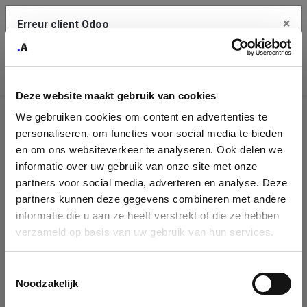
×
Erreur client Odoo
Contact Us
Copiez l'erreur complète dans le presse-papier
Deze website maakt gebruik van cookies
Une erreur s'est produite
We gebruiken cookies om content en advertenties te
Utilisez le bouton Copier pour reporter cette erreur à votre
Identification
service de support.
personaliseren, om functies voor social media te bieden
de
en om ons websiteverkeer te analyseren. Ook delen we
informatie over uw gebruik van onze site met onze
l'entreprise
Voir les détails
partners voor social media, adverteren en analyse. Deze
partners kunnen deze gegevens combineren met andere
Please fill in your company details
informatie die u aan ze heeft verstrekt of die ze hebben
Ok
verzameld op basis van uw gebruik van hun services.
You can search a company in our database by name, VAT or
enterprise ID. When a company is selected it will auto-complete the
Toestemmingsselectie
form. If you don't find your company in our database, you can create
Noodzakelijk
a new company record with the button below.