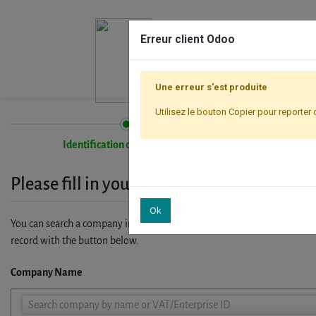
Erreur client Odoo
Une erreur s'est produite
Utilisez le bouton Copier pour reporter 
Identification de l'entreprise
Please fill in your company details
Ok
You can search a company in our database by name, VAT or enterprise I
record with the button below.
Company Name
Company
Search company by name or VAT/Enterprise ID
Name