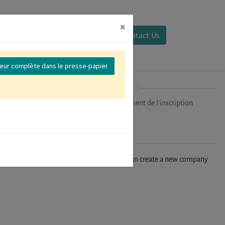
×
Se connecter
Contact Us
reur complète dans le presse-papier
ipants
Finalisation/Paiement de l'inscription
n't find your company in our database, you can create a new company