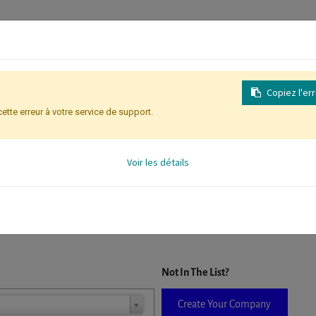
Copiez l'er
cette erreur à votre service de support.
Inscription
Identification des partic
Voir les détails
D. When a company is selected it will auto-complete the form. If you do
Not In The List?
Create Your Company