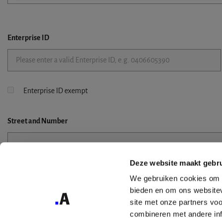
Enterprise ID
Enterprise ID exempt
Street
and Number
Deze website maakt gebru
Street 2
We gebruiken cookies om c
bieden en om ons websitev
site met onze partners vo
combineren met andere inf