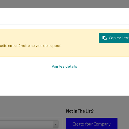
Copiez l'er
cette erreur à votre service de support.
Identification des participants
Voir les détails
D. When a company is selected it will auto-complete the form. If you do
Not In The List?
Create Your Company