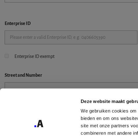
Enterprise ID
Enterprise ID exempt
Street
and Number
Deze website maakt gebru
Street 2
We gebruiken cookies om c
bieden en om ons websitev
site met onze partners vo
combineren met andere inf