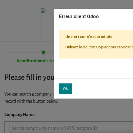
Erreur client Odoo
Une erreur s'est produite
Utilisez le bouton Copier pour reporter 
Identification de l'entreprise
Inscription
Please fill in your company details
Ok
You can search a company in our database by name, VAT or enterprise I
record with the button below.
Company Name
Company
Search company by name or VAT/Enterprise ID
Name