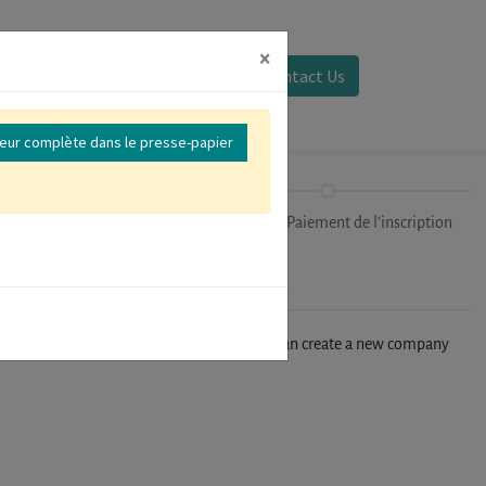
×
Se connecter
Contact Us
reur complète dans le presse-papier
Sessions
Finalisation/Paiement de l'inscription
n't find your company in our database, you can create a new company