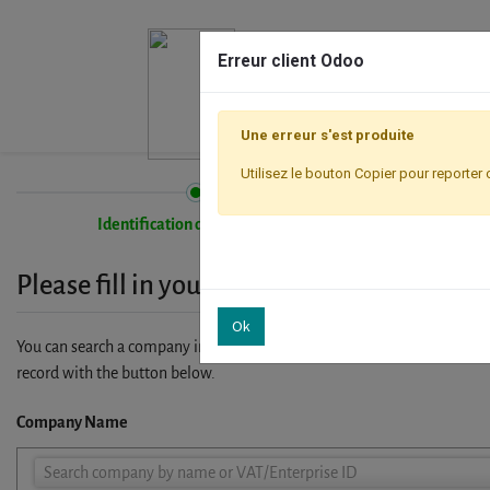
Erreur client Odoo
Une erreur s'est produite
Utilisez le bouton Copier pour reporter 
Identification de l'entreprise
Please fill in your company details
Ok
You can search a company in our database by name, VAT or enterprise I
record with the button below.
Company Name
Company
Search company by name or VAT/Enterprise ID
Name