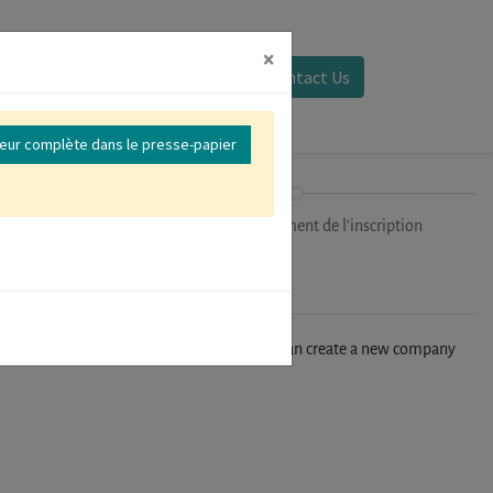
×
Se connecter
Contact Us
reur complète dans le presse-papier
ipants
Finalisation/Paiement de l'inscription
n't find your company in our database, you can create a new company