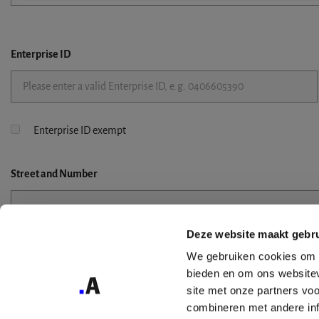
Enterprise ID
Enterprise ID exempt
Street
and Number
Deze website maakt gebru
Street 2
We gebruiken cookies om c
bieden en om ons websitev
site met onze partners vo
combineren met andere inf