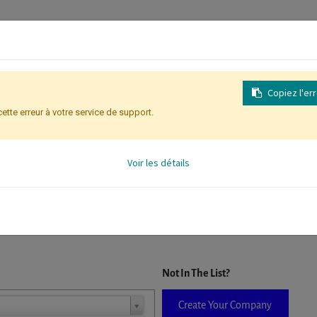
Copiez l'er
cette erreur à votre service de support.
Inscription
Identification des partic
Voir les détails
D. When a company is selected it will auto-complete the form. If you do
Not In The List?
Create Your Company