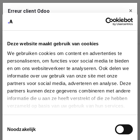
×
Erreur client Odoo
Contact Us
Copiez l'erreur complète dans le presse-papier
Deze website maakt gebruik van cookies
Une erreur s'est produite
We gebruiken cookies om content en advertenties te
Utilisez le bouton Copier pour reporter cette erreur à votre
Identification
service de support.
personaliseren, om functies voor social media te bieden
de
en om ons websiteverkeer te analyseren. Ook delen we
informatie over uw gebruik van onze site met onze
l'entreprise
Voir les détails
partners voor social media, adverteren en analyse. Deze
partners kunnen deze gegevens combineren met andere
Please fill in your company details
informatie die u aan ze heeft verstrekt of die ze hebben
Ok
verzameld op basis van uw gebruik van hun services.
You can search a company in our database by name, VAT or
enterprise ID. When a company is selected it will auto-complete the
Toestemmingsselectie
form. If you don't find your company in our database, you can create
Noodzakelijk
a new company record with the button below.