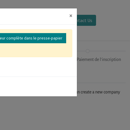
×
Se connecter
Contact Us
reur complète dans le presse-papier
Sessions
Finalisation/Paiement de l'inscription
n't find your company in our database, you can create a new company