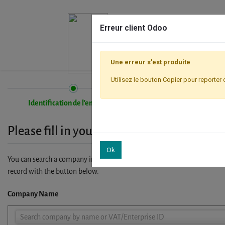
Erreur client Odoo
Une erreur s'est produite
Utilisez le bouton Copier pour reporter 
Identification de l'entreprise
Inscription
Please fill in your company details
Ok
You can search a company in our database by name, VAT or enterprise I
record with the button below.
Company Name
Company
Search company by name or VAT/Enterprise ID
Name