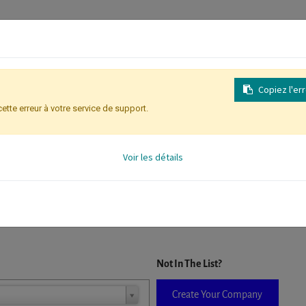
Copiez l'er
cette erreur à votre service de support.
Identification des participants
Voir les détails
D. When a company is selected it will auto-complete the form. If you do
Not In The List?
Create Your Company