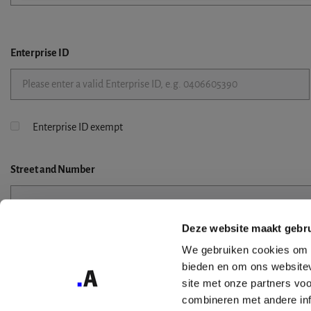
Enterprise ID
Enterprise ID exempt
Street
and Number
Deze website maakt gebru
Street 2
We gebruiken cookies om c
bieden en om ons websitev
site met onze partners vo
combineren met andere inf