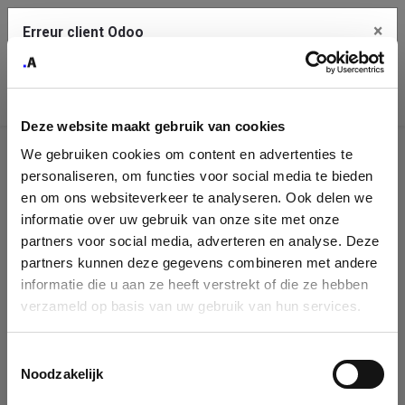
×
Erreur client Odoo
Contact Us
Copiez l'erreur complète dans le presse-papier
Deze website maakt gebruik van cookies
Une erreur s'est produite
We gebruiken cookies om content en advertenties te
Utilisez le bouton Copier pour reporter cette erreur à votre
Identification
service de support.
personaliseren, om functies voor social media te bieden
de
en om ons websiteverkeer te analyseren. Ook delen we
informatie over uw gebruik van onze site met onze
l'entreprise
Voir les détails
partners voor social media, adverteren en analyse. Deze
partners kunnen deze gegevens combineren met andere
Please fill in your company details
informatie die u aan ze heeft verstrekt of die ze hebben
Ok
verzameld op basis van uw gebruik van hun services.
You can search a company in our database by name, VAT or
enterprise ID. When a company is selected it will auto-complete the
Toestemmingsselectie
form. If you don't find your company in our database, you can create
Noodzakelijk
a new company record with the button below.