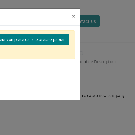
×
Se connecter
Contact Us
reur complète dans le presse-papier
ipants
Finalisation/Paiement de l'inscription
n't find your company in our database, you can create a new company