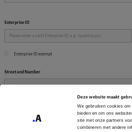
Enterprise ID
Enterprise ID exempt
Street
and Number
Deze website maakt gebru
Street 2
We gebruiken cookies om c
bieden en om ons websitev
site met onze partners vo
combineren met andere inf