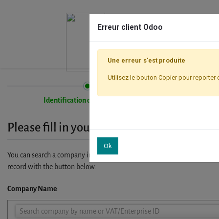
Erreur client Odoo
Une erreur s'est produite
Utilisez le bouton Copier pour reporter 
Identification de l'entreprise
Please fill in your company details
Ok
You can search a company in our database by name, VAT or enterprise I
record with the button below.
Company Name
Company
Search company by name or VAT/Enterprise ID
Name