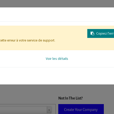
Copiez l'er
cette erreur à votre service de support.
Inscription
Identification des partic
Voir les détails
D. When a company is selected it will auto-complete the form. If you do
Not In The List?
Create Your Company