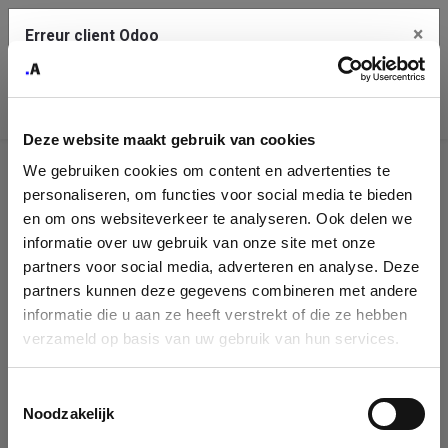
×
Erreur client Odoo
Contact Us
Copiez l'erreur complète dans le presse-papier
Deze website maakt gebruik van cookies
Une erreur s'est produite
We gebruiken cookies om content en advertenties te
Utilisez le bouton Copier pour reporter cette erreur à votre
Identification
service de support.
personaliseren, om functies voor social media te bieden
de
en om ons websiteverkeer te analyseren. Ook delen we
informatie over uw gebruik van onze site met onze
l'entreprise
Voir les détails
partners voor social media, adverteren en analyse. Deze
partners kunnen deze gegevens combineren met andere
Please fill in your company details
informatie die u aan ze heeft verstrekt of die ze hebben
Ok
verzameld op basis van uw gebruik van hun services.
You can search a company in our database by name, VAT or
enterprise ID. When a company is selected it will auto-complete the
Toestemmingsselectie
form. If you don't find your company in our database, you can create
Noodzakelijk
a new company record with the button below.