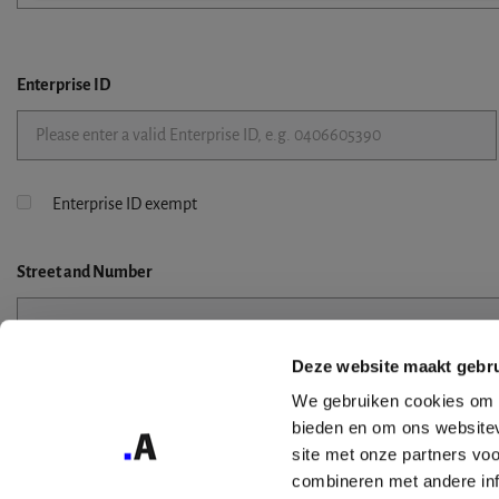
Enterprise ID
Enterprise ID exempt
Street
and Number
Deze website maakt gebru
Street 2
We gebruiken cookies om c
bieden en om ons websitev
site met onze partners vo
combineren met andere inf