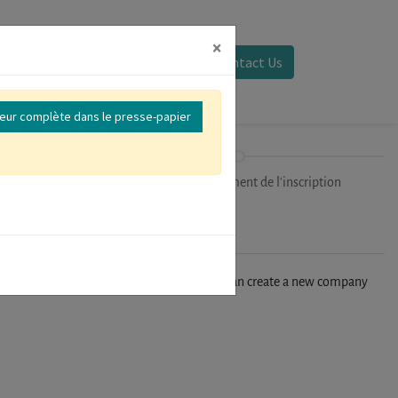
×
Se connecter
Contact Us
reur complète dans le presse-papier
ipants
Finalisation/Paiement de l'inscription
n't find your company in our database, you can create a new company