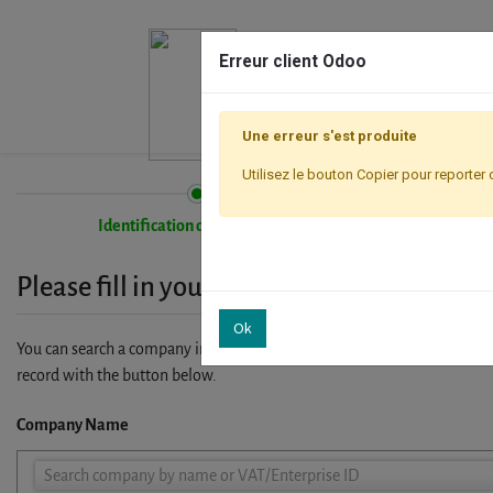
Erreur client Odoo
Une erreur s'est produite
Utilisez le bouton Copier pour reporter 
Identification de l'entreprise
Please fill in your company details
Ok
You can search a company in our database by name, VAT or enterprise I
record with the button below.
Company Name
Company
Search company by name or VAT/Enterprise ID
Name