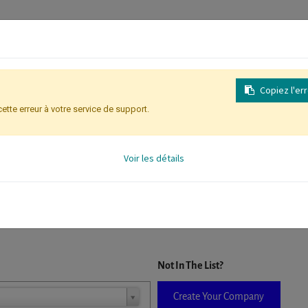
Copiez l'er
cette erreur à votre service de support.
Inscription
Identification des partic
Voir les détails
D. When a company is selected it will auto-complete the form. If you do
Not In The List?
Create Your Company