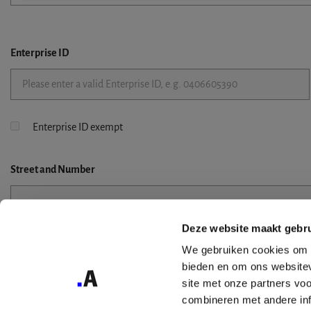
Enterprise ID
Enterprise ID exempt
Street
and Number
Deze website maakt gebru
Street 2
We gebruiken cookies om c
bieden en om ons websitev
site met onze partners vo
combineren met andere inf