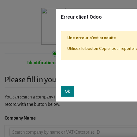
Erreur client Odoo
Une erreur s'est produite
Utilisez le bouton Copier pour reporter 
Identification de l'entreprise
Please fill in your company details
Ok
You can search a company in our database by name, VAT or enterprise I
record with the button below.
Company Name
Company
Search company by name or VAT/Enterprise ID
Name