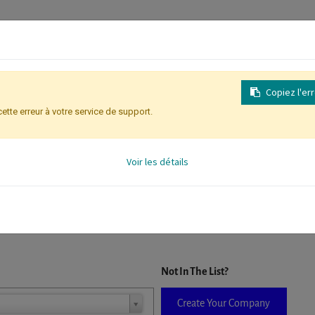
Copiez l'er
cette erreur à votre service de support.
Inscription
Identification des partic
Voir les détails
D. When a company is selected it will auto-complete the form. If you do
Not In The List?
Create Your Company