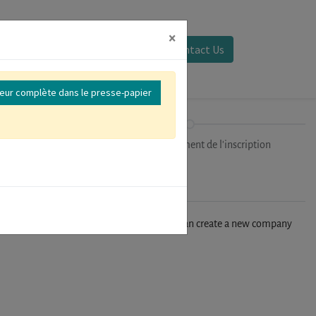
×
Se connecter
Contact Us
reur complète dans le presse-papier
ipants
Finalisation/Paiement de l'inscription
n't find your company in our database, you can create a new company