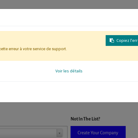
Copiez l'er
cette erreur à votre service de support.
Inscription
Identification des partic
Voir les détails
D. When a company is selected it will auto-complete the form. If you do
Not In The List?
Create Your Company