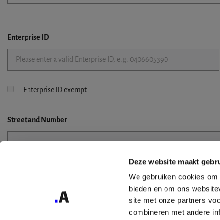
Enterprise ID
Enterprise ID exempt
Street
and Number
Deze website maakt gebru
Street 2
We gebruiken cookies om c
bieden en om ons websitev
site met onze partners vo
combineren met andere inf