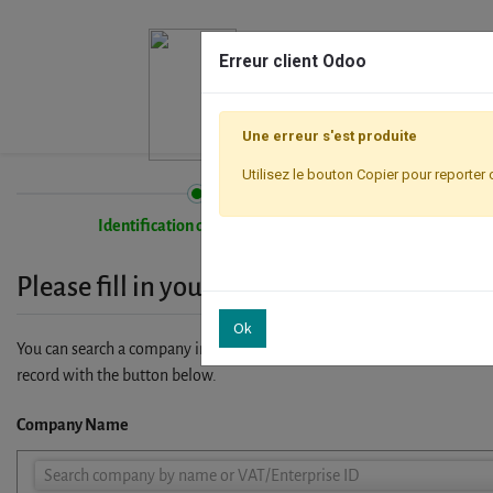
Erreur client Odoo
Une erreur s'est produite
Utilisez le bouton Copier pour reporter 
Identification de l'entreprise
Please fill in your company details
Ok
You can search a company in our database by name, VAT or enterprise I
record with the button below.
Company Name
Company
Search company by name or VAT/Enterprise ID
Name