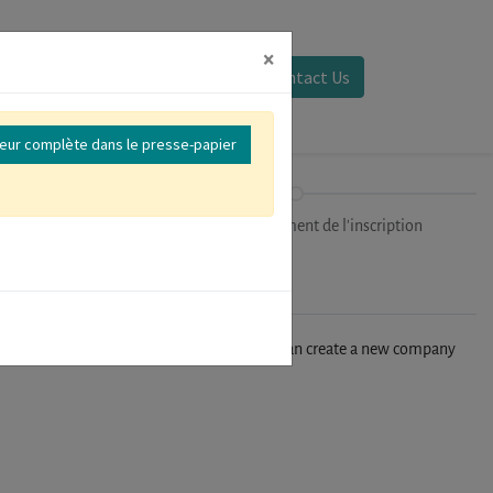
×
Se connecter
Contact Us
reur complète dans le presse-papier
ipants
Finalisation/Paiement de l'inscription
n't find your company in our database, you can create a new company